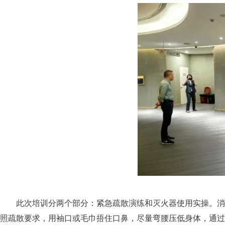
此次培训分两个部分：紧急疏散演练和灭火器使用实操。消
照疏散要求，用袖口或毛巾捂住口鼻，尽量弯腰压低身体，通过